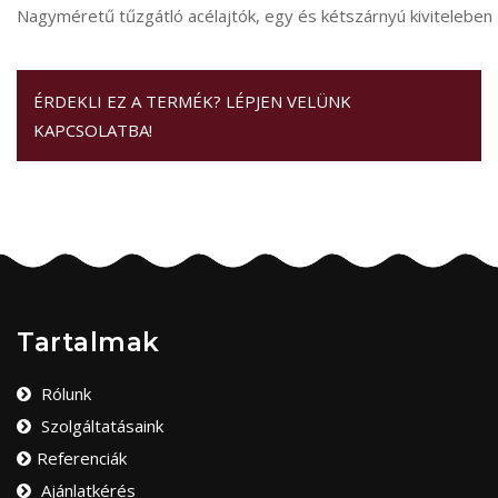
Nagyméretű tűzgátló acélajtók, egy és kétszárnyú kiviteleben
ÉRDEKLI EZ A TERMÉK? LÉPJEN VELÜNK
KAPCSOLATBA!
Tartalmak
Rólunk
Szolgáltatásaink
Referenciák
Ajánlatkérés