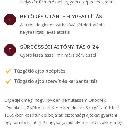
Helyszíni felméréssel, egyedi elképzelés szerint
BETÖRÉS UTÁNI HELYREÁLLÍTÁS
A lakás ideiglenes zárhatóvá tétele további
helyreállítási javaslatokkal
SÜRGŐSSÉGI AJTÓNYITÁS 0-24
Gyors kiszállással, minimális sérüléssel
Tűzgátló ajtó beépítés
Tűzgátló ajtó szervíz és karbantartás
Engedjék meg, hogy röviden bemutassam Önöknek
cégünket a ZÁRKA Ipari Kereskedelmi és Szolgáltató Kft-t!
1989-ben kezdtünk el bejárati biztonsági ajtókat gyártani
egy körülbelül 50 m2 nagyságú mûhely területén, akkor még