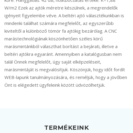
köre. Hanggátlás: 42 dB, hőátbocsátás értéke: K=1,88
W/m2 Ezek az ajtók méretre készülnek, a megrendelők
igényeit figyelembe véve. A beltéri ajtó választékunkban is
mindenki találhat számára megfelelőt, az egyszerűbb
kiviteltől a különböző tömör fa ajtókig bezárólag. A CNC
marástechnológiának köszönhetően széles körű
marásmintánkból választhat borítást a bejárati, illetve a
beltéri ajtókra egyaránt. Amennyiben a katalógusban nem
talál Önnek megfelelőt, úgy saját elképzeléseit,
marásmintáját is megvalósítjuk. Köszönjük, hogy időt fordít
WEB-lapunk tanulmányozására, és reméljük, hogy a jövőben
Önt is elégedett ügyfeleink között üdvözölhetjük.
TERMÉKEINK