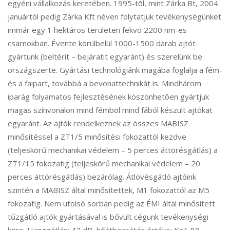
egyéni vállalkozás keretében. 1995-tõl, mint Zárka Bt, 2004.
januártól pedig Zárka Kft néven folytatjuk tevékenységünket
immár egy 1 hektáros területen fekvõ 2200 nm-es
csarnokban. Évente körülbelül 1000-1500 darab ajtót
gyártunk (beltérit – bejáratit egyaránt) és szerelünk be
országszerte. Gyártási technológiánk magába foglalja a fém-
és a faipart, továbbá a bevonattechnikát is. Mindhárom
iparág folyamatos fejlesztésének köszönhetõen gyártjuk
magas színvonalon mind fémbõl mind fából készült ajtókat
egyaránt. Az ajtók rendelkeznek az összes MABISZ
minősítéssel a ZT1/5 minősítési fokozattól kezdve
(teljeskörű mechanikai védelem – 5 perces áttörésgátlás) a
ZT1/15 fokozatig (teljeskörű mechanikai védelem – 20
perces áttörésgátlás) bezárólag. Átlövésgátló ajtóink
szintén a MABISZ által minősítettek, M1 fokozattól az M5
fokozatig. Nem utolsó sorban pedig az ÉMI által minősített
tűzgátló ajtók gyártásával is bővült cégünk tevékenységi