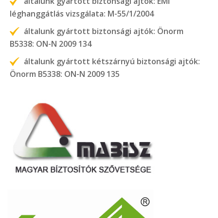
általunk gyártott biztonsági ajtók: ÉMI
léghanggátlás vizsgálata: M-55/1/2004
általunk gyártott biztonsági ajtók: Önorm
B5338: ON-N 2009 134
általunk gyártott kétszárnyú biztonsági ajtók:
Önorm B5338: ON-N 2009 135