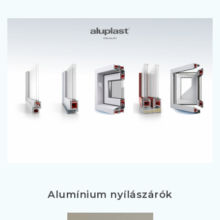
Alumínium nyílászárók